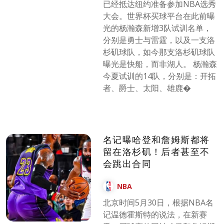
已经抵达纽约准备参加NBA选秀
大会。世界杯买球平台在此前曝
光的杨瀚森新增3队试训名单，
分别是勇士与雷霆，以及一支洛
杉矶球队，如今那支洛杉矶球队
曝光是快船，而非湖人。 杨瀚森
今夏试训的14队，分别是：开拓
者、爵士、太阳、雄鹿�
名记曝哈登和詹姆斯都将
留在洛杉矶！后者甚至不
会跳出合同
NBA
北京时间5月30日，根据NBA名
记温德霍斯特的说法，在新赛