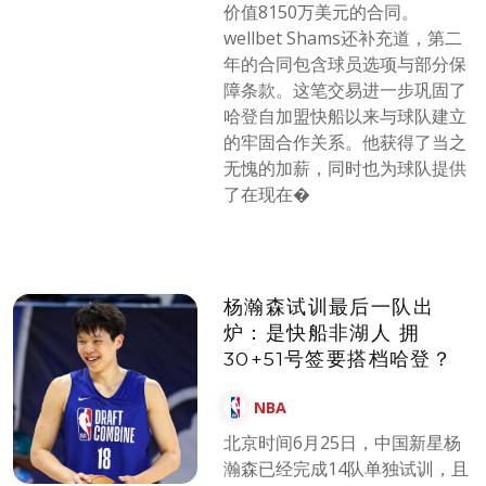
价值8150万美元的合同。
wellbet Shams还补充道，第二
年的合同包含球员选项与部分保
障条款。这笔交易进一步巩固了
哈登自加盟快船以来与球队建立
的牢固合作关系。他获得了当之
无愧的加薪，同时也为球队提供
了在现在�
杨瀚森试训最后一队出
炉：是快船非湖人 拥
30+51号签要搭档哈登？
NBA
北京时间6月25日，中国新星杨
瀚森已经完成14队单独试训，且