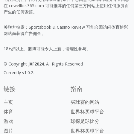
在
cnwellbet365.com
可能推荐的任何第三方网站上使用任何服务而
产生的任何索赔。
关联方披露：Sportsbook & Casino Review 可能会因访问体育博彩
网站而获得广告佣金。
18+岁以上。赌博可能令人上瘾，请理性参与。
© Copyright
JXF2024
. All Rights Reserved
Currently v1.0.2.
链接
指南
主页
买球赛的网站
体育
世界杯买球平台
游戏
球探足球比分
图片
世界杯买球平台