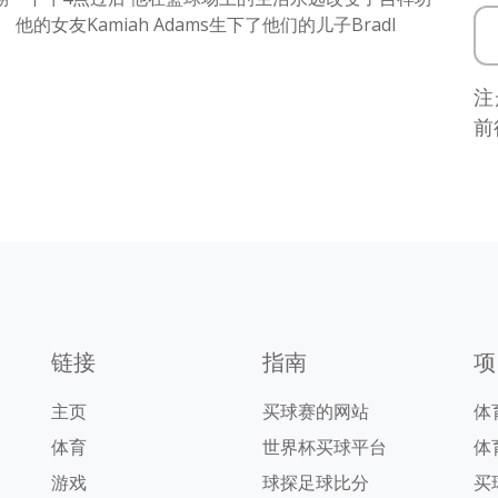
et。 他的女友Kamiah Adams生下了他们的儿子Bradl
注
前
链接
指南
项
主页
买球赛的网站
体
体育
世界杯买球平台
体
游戏
球探足球比分
买