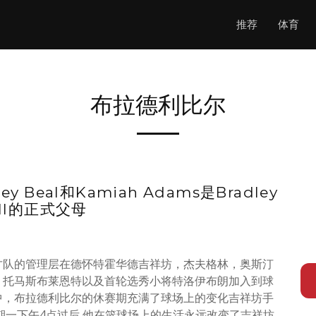
推荐
体育
布拉德利比尔
ley Beal和Kamiah Adams是Bradley
l II的正式父母
才队的管理层在德怀特霍华德吉祥坊，杰夫格林，奥斯汀
，托马斯布莱恩特以及首轮选秀小将特洛伊布朗加入到球
中，布拉德利比尔的休赛期充满了球场上的变化吉祥坊手
期一下午4点过后 他在篮球场上的生活永远改变了吉祥坊