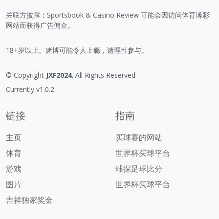
关联方披露：Sportsbook & Casino Review 可能会因访问体育博彩
网站而获得广告佣金。
18+岁以上。赌博可能令人上瘾，请理性参与。
© Copyright
JXF2024
. All Rights Reserved
Currently v1.0.2.
链接
指南
主页
买球赛的网站
体育
世界杯买球平台
游戏
球探足球比分
图片
世界杯买球平台
吉祥独家奖金