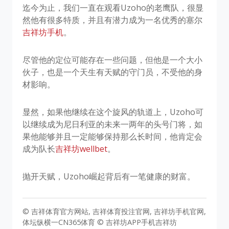
迄今为止，我们一直在观看Uzoho的老鹰队，很显
然他有很多特质，并且有潜力成为一名优秀的塞尔
吉祥坊手机
。
尽管他的定位可能存在一些问题，但他是一个大小
伙子，也是一个天生有天赋的守门员，不受他的身
材影响。
显然，如果他继续在这个旋风的轨道上，Uzoho可
以继续成为尼日利亚的未来一两年的头号门将，如
果他能够并且一定能够保持那么长时间，他肯定会
成为队长
吉祥坊wellbet
。
抛开天赋，Uzoho崛起背后有一笔健康的财富。
© 吉祥体育官方网站, 吉祥体育投注官网, 吉祥坊手机官网,
体坛纵横一CN365体育 © 吉祥坊APP手机吉祥坊