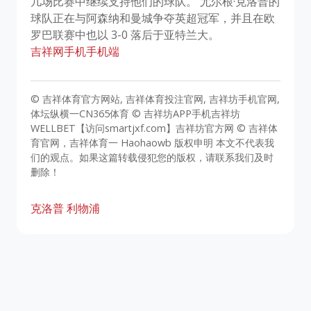
几场比赛中继续支持他们的球队。 尤尔根·克洛普的
球队正在与阿森纳和曼城争夺英超冠军，并且在欧
罗巴联赛中也以 3-0 落后于亚特兰大。
吉祥网手机手机端
© 吉祥体育官方网站, 吉祥体育投注官网, 吉祥坊手机官网,
体坛纵横一CN365体育 © 吉祥坊APP手机吉祥坊
WELLBET【访问smartjxf.com】吉祥坊官方网 © 吉祥体
育官网，吉祥体育一 Haohaowb 版权申明 本文不代表我
们的观点。如果这篇转载侵犯您的版权，请联系我们及时
删除！
克洛普
利物浦