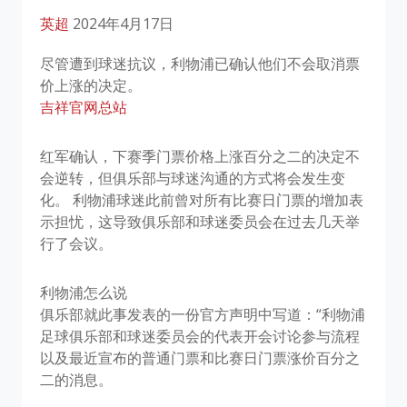
英超
2024年4月17日
尽管遭到球迷抗议，利物浦已确认他们不会取消票
价上涨的决定。
吉祥官网总站
红军确认，下赛季门票价格上涨百分之二的决定不
会逆转，但俱乐部与球迷沟通的方式将会发生变
化。 利物浦球迷此前曾对所有比赛日门票的增加表
示担忧，这导致俱乐部和球迷委员会在过去几天举
行了会议。
利物浦怎么说
俱乐部就此事发表的一份官方声明中写道：“利物浦
足球俱乐部和球迷委员会的代表开会讨论参与流程
以及最近宣布的普通门票和比赛日门票涨价百分之
二的消息。