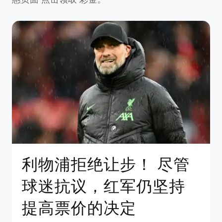
利物浦拒绝让步！ 尽管
球迷抗议，红军仍坚持
提高票价的决定