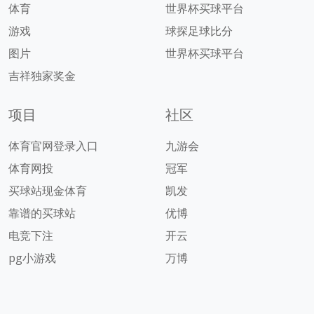
体育
世界杯买球平台
游戏
球探足球比分
图片
世界杯买球平台
吉祥独家奖金
项目
社区
体育官网登录入口
九游会
体育网投
冠军
买球站现金体育
凯发
靠谱的买球站
优博
电竞下注
开云
pg小游戏
万博