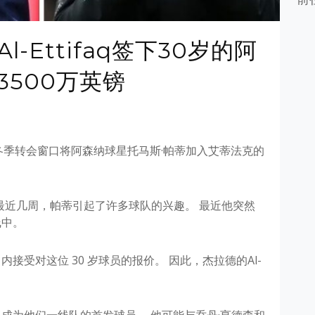
-Ettifaq签下30岁的阿
500万英镑
冬季转会窗口将阿森纳球星托马斯·帕蒂加入艾蒂法克的
 报道，最近几周，帕蒂引起了许多球队的兴趣。 最近他突然
线中。
受对这位 30 岁球员的报价。 因此，杰拉德的Al-
。
成为他们一线队的首发球员。 他可能与乔丹·亨德森和