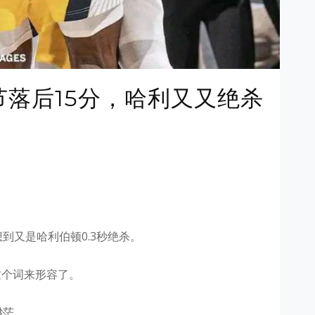
节落后15分，哈利又又绝杀
到又是哈利伯顿0.3秒绝杀。
这个词来形容了。
渺茫。