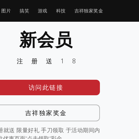
图片
搞笑
游戏
科技
吉祥独家奖金
新会员
注册送18
访问此链接
吉祥独家奖金
册就送 限量好礼 手刀领取 于活动期间内
往优惠页面”点击领取”彩金。