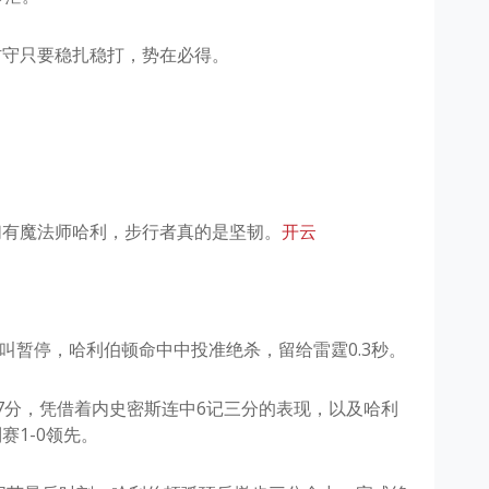
防守只要稳扎稳打，势在必得。
。
们有魔法师哈利，步行者真的是坚韧。
开云
叫暂停，哈利伯顿命中中投准绝杀，留给雷霆0.3秒。
7分，凭借着内史密斯连中6记三分的表现，以及哈利
1-0领先。