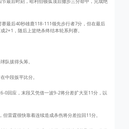
四节最后时刻，哈利伯顿弧顶后撤步三分命中，完成绝
最后40秒雄鹿118-111领先步行者7分，但在最后
成2+1，随后上篮绝杀终结本轮系列赛。
为球队拔得头筹。
者在中段扳平比分。
-0回应，末段又凭借一波9-2将分差扩大至11分，以
，但雷霆很快靠着连续造成杀伤将分差拉回11分。