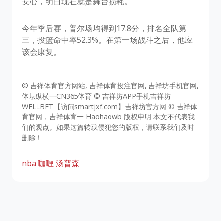
安心，明白现在就是舞台损耗。”
今年季后赛，普尔场均得到17.8分，排名全队第
三，投篮命中率52.3%。在第一场战斗之后，他应
该会康复。
© 吉祥体育官方网站, 吉祥体育投注官网, 吉祥坊手机官网,
体坛纵横一CN365体育 © 吉祥坊APP手机吉祥坊
WELLBET【访问smartjxf.com】吉祥坊官方网 © 吉祥体
育官网，吉祥体育一 Haohaowb 版权申明 本文不代表我
们的观点。如果这篇转载侵犯您的版权，请联系我们及时
删除！
nba
咖喱
汤普森