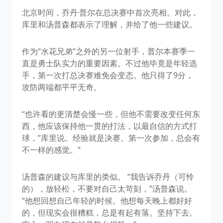
北京时间，乔丹·普尔在总决赛中首次亮相。对此，
库里和汤普森都表示了理解，并给了他一些建议。
作为“水花兄弟”之外的另一位射手，普尔本赛季一
直是勇士队实力的重要因素。不过他毕竟是年轻选
手，第一次打总决赛难免会变态。他只得了9分，
攻防两端都平平无奇。
“也许看的更清楚会慢一些，但他不需要改变任何东
西，他应该保持他一贯的打法，以最自信的方式打
球，”库里说。经验就是决赛。第一次参加，总会有
不一样的感觉。”
汤普森的建议与库里的类似。 “我告诉乔丹（可怜
的），放轻松，不要对自己太苛刻，”汤普森说。
“他想回想自己年轻的时候。他想每天晚上都好好
的，但现实会很糟糕，总是有起有落。坚持下去。