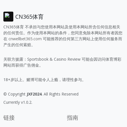
CN365体育
CN365体育 不承担与您使用本网站及使用本网站所含任何信息相关
的任何责任。作为使用本网站的条件，您同意免除本网站所有者因您
在
cnwellbet365.com
可能推荐的任何第三方网站上使用任何服务而
产生的任何索赔。
关联方披露：Sportsbook & Casino Review 可能会因访问体育博彩
网站而获得广告佣金。
18+岁以上。赌博可能令人上瘾，请理性参与。
© Copyright
JXF2024
. All Rights Reserved
Currently v1.0.2.
链接
指南