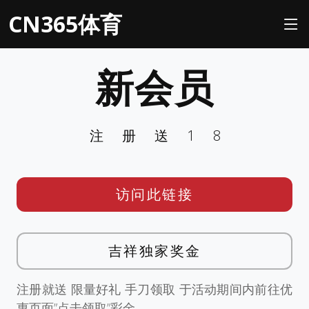
CN365体育
新会员
注册送18
访问此链接
吉祥独家奖金
注册就送 限量好礼 手刀领取 于活动期间内前往优
惠页面”点击领取”彩金。