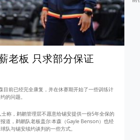
薪老板 只求部分保证
姆森目前已经完全康复，并在休赛期开始了一些训练计
签约的问题。
人士称，鹈鹕管理层不愿意给锡安提供一份5年全保的
，鹈鹕队老板盖尔·本森（Gayle Benson）也经
加球队与锡安续约谈判的一些方式。