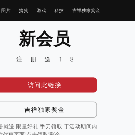
图片
搞笑
游戏
科技
吉祥独家奖金
新会员
注册送18
访问此链接
吉祥独家奖金
册就送 限量好礼 手刀领取 于活动期间内
往优惠页面”点击领取”彩金。