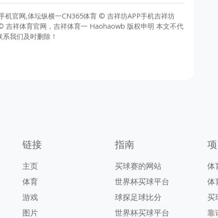
手机官网,体坛纵横一CN365体育 © 吉祥坊APP手机吉祥坊
网 © 吉祥体育官网，吉祥体育一 Haohaowb 版权申明 本文不代
联系我们及时删除！
链接
指南
项
主页
买球赛的网站
体
体育
世界杯买球平台
体
游戏
球探足球比分
买
图片
世界杯买球平台
靠