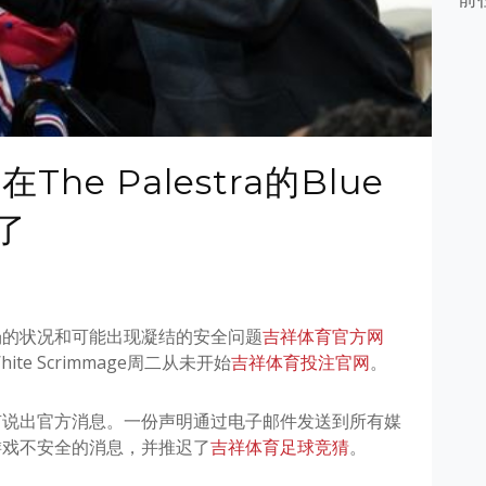
he Palestra的Blue
了
a球场的状况和可能出现凝结的安全问题
吉祥体育官方网
hite Scrimmage周二从未开始
吉祥体育投注官网
。
有说出官方消息。一份声明通过电子邮件发送到所有媒
游戏不安全的消息，并推迟了
吉祥体育足球竞猜
。