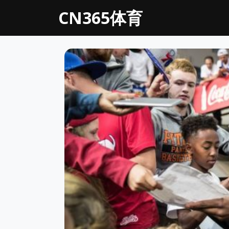
CN365体育