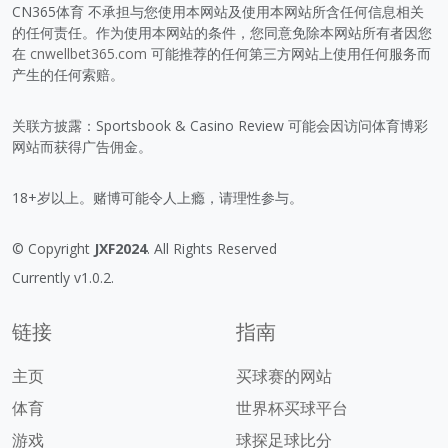
CN365体育 不承担与您使用本网站及使用本网站所含任何信息相关
的任何责任。作为使用本网站的条件，您同意免除本网站所有者因您
在
cnwellbet365.com
可能推荐的任何第三方网站上使用任何服务而
产生的任何索赔。
关联方披露：Sportsbook & Casino Review 可能会因访问体育博彩
网站而获得广告佣金。
18+岁以上。赌博可能令人上瘾，请理性参与。
© Copyright
JXF2024
. All Rights Reserved
Currently v1.0.2.
链接
指南
主页
买球赛的网站
体育
世界杯买球平台
游戏
球探足球比分