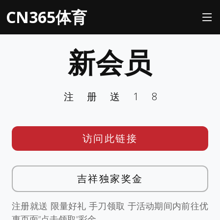
CN365体育
新会员
注册送18
访问此链接
吉祥独家奖金
注册就送 限量好礼 手刀领取 于活动期间内前往优
惠页面”点击领取”彩金。